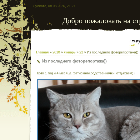
Суббота, 08.08.2026, 21:27
Добро пожаловать на ст
Главная
»
2010
»
Январь
»
22
» Из последнего фоторепортажа))
Из последнего фоторепортажа))
Коту 1 год и 4 месяца. Затискали родственнички, отдыхаем))