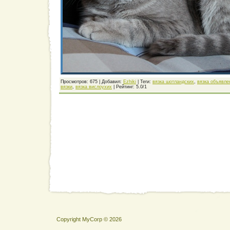
Просмотров
: 675 |
Добавил
:
Ezhiki
|
Теги
:
вязка шотландских
,
вязка объявле
вязки
,
вязка вислоухих
|
Рейтинг
:
5.0
/
1
Copyright MyCorp © 2026