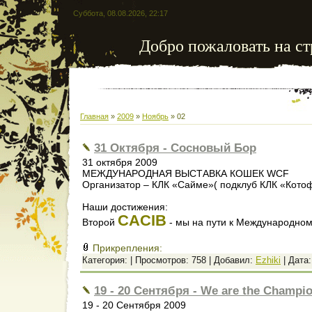
Суббота, 08.08.2026, 22:17
Добро пожаловать на ст
Главная
»
2009
»
Ноябрь
»
02
31 Октября - Сосновый Бор
31 октября 2009
МЕЖДУНАРОДНАЯ ВЫСТАВКА КОШЕК WCF
Организатор – КЛК «Сайме»( подклуб КЛК «Кото
Наши достижения:
CACIB
Второй
- мы на пути к Международном
Прикрепления:
Категория:
| Просмотров: 758 | Добавил:
Ezhiki
| Дата
19 - 20 Сентября - We are the Champio
19 - 20 Сентября 2009