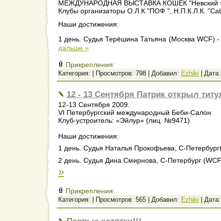
МЕЖДУНАРОДНАЯ ВЫСТАВКА КОШЕК "Невский т
Клубы организаторы О.Л.К."ПОФ ", Н.П.К.Л.К. "Са
Наши достижения:
1 день. Судья Терёшина Татьяна
(Москва WCF) 
дальше »
Прикрепления:
Категория:
| Просмотров: 798 | Добавил:
Ezhiki
| Дата
12 - 13 Сентября Патрик открыл титу
12-13 Сентября 2009.
VI Петербургский международный Бeби-Салон
Клуб-устроитель: «Эйлур» (лиц. №9471)
Наши достижения:
1 день. Судья
Наталья Прокофьева, С-Петербург
2 день. Судья
Дина Смирнова, С-Петербург (WCF
»
Прикрепления:
Категория:
| Просмотров: 565 | Добавил:
Ezhiki
| Дата